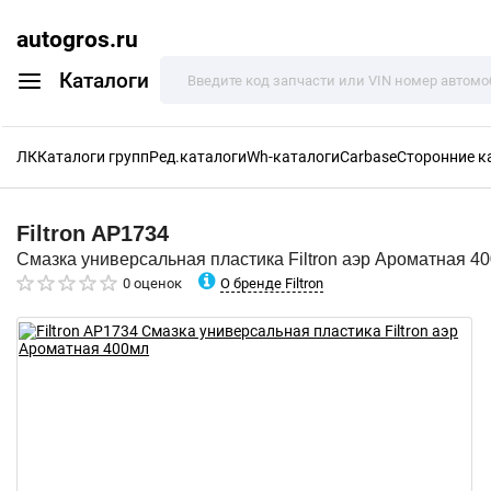
autogros.ru
Каталоги
ЛК
Каталоги групп
Ред.каталоги
Wh-каталоги
Carbase
Сторонние к
Filtron
AP1734
Смазка универсальная пластика Filtron аэр Ароматная 4
О бренде Filtron
0 оценок