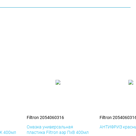
Filtron 2054060316
Filtron 205406031
я
Смазка универсальная
АНТИФРИЗ красны
иК 400мл
пластика Filtron аэр ПхВ 400мл