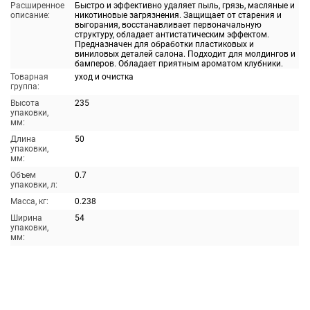
Расширенное
Быстро и эффективно удаляет пыль, грязь, масляные и
описание:
никотиновые загрязнения. Защищает от старения и
выгорания, восстанавливает первоначальную
структуру, обладает антистатическим эффектом.
Предназначен для обработки пластиковых и
виниловых деталей салона. Подходит для молдингов и
бамперов. Обладает приятным ароматом клубники.
Товарная
уход и очистка
группа:
Высота
235
упаковки,
мм:
Длина
50
упаковки,
мм:
Объем
0.7
упаковки, л:
Масса, кг:
0.238
Ширина
54
упаковки,
мм: