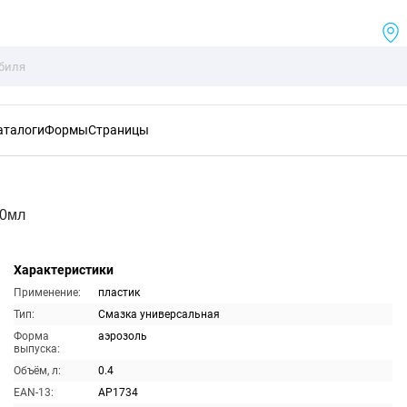
аталоги
Формы
Страницы
00мл
Характеристики
Применение:
пластик
Тип:
Смазка универсальная
Форма
аэрозоль
выпуска:
Объём, л:
0.4
EAN-13:
AP1734