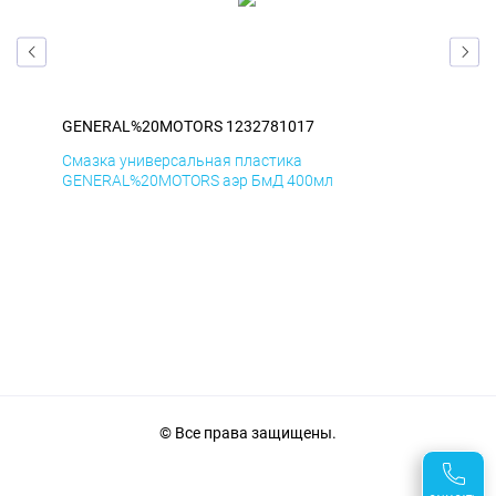
GENERAL%20MOTORS 1232781017
GE
Смазка универсальная пластика
Сма
GENERAL%20MOTORS аэр БмД 400мл
GE
© Все права защищены.