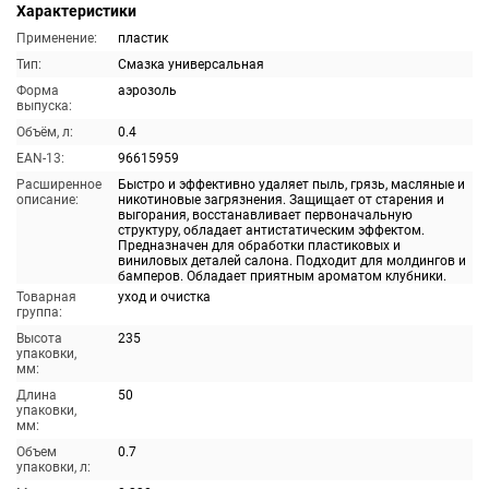
Характеристики
Применение:
пластик
Тип:
Смазка универсальная
Форма
аэрозоль
выпуска:
Объём, л:
0.4
EAN-13:
96615959
Расширенное
Быстро и эффективно удаляет пыль, грязь, масляные и
описание:
никотиновые загрязнения. Защищает от старения и
выгорания, восстанавливает первоначальную
структуру, обладает антистатическим эффектом.
Предназначен для обработки пластиковых и
виниловых деталей салона. Подходит для молдингов и
бамперов. Обладает приятным ароматом клубники.
Товарная
уход и очистка
группа:
Высота
235
упаковки,
мм:
Длина
50
упаковки,
мм:
Объем
0.7
упаковки, л: