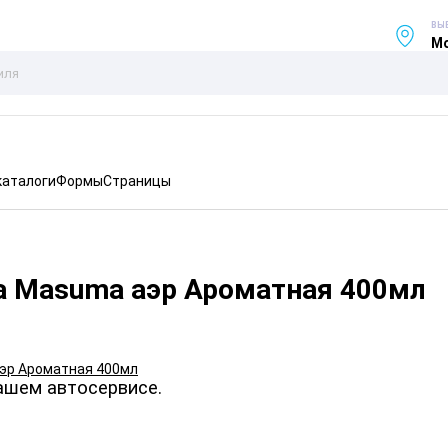
ВЫ
Мо
каталоги
Формы
Страницы
а Masuma аэр Ароматная 400мл
ашем автосервисе.