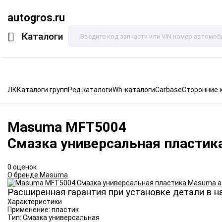
autogros.ru
Каталоги
ЛК
Каталоги групп
Ред.каталоги
Wh-каталоги
Carbase
Сторонние 
Masuma
MFT5004
Смазка универсальная пластик
0 оценок
О бренде Masuma
Расширенная гарантия при установке детали в н
Характеристики
Применение:
пластик
Тип:
Смазка универсальная