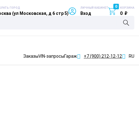
0
БРАТЬ ГОРОД
ЛИЧНЫЙ КАБИНЕТ
КОРЗИНА
сква (ул Московская, д 6 стр 5)
Вход
0
₽
Заказы
VIN-запросы
Гараж
+7 (900)
212-12-12
RU