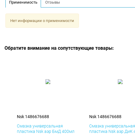
Применимость
Отзывы
Нет информации о применимости
Обратите внимание на сопутствующие товары:
Nsk 1486676688
Nsk 1486676688
Смазка универсальная
Смазка универсальна
пластика Nsk аэр БмД 400мл
пластика Nsk аэр ДиК