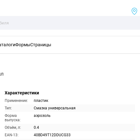
аталоги
Формы
Страницы
мл
Характеристики
Применение:
пластик
Тип:
Смазка универсальная
Форма
аэрозоль
выпуска:
Объём, л:
0.4
EAN-13:
40BD49T12DDUCG33