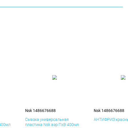
Nsk 1486676688
Nsk 1486676688
я
Смазка универсальная
АНТИФРИЗ красны
 400мл
пластика Nsk аэр ПхВ 400мл