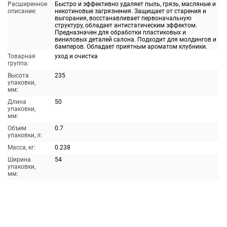
Расширенное
Быстро и эффективно удаляет пыль, грязь, масляные и
описание:
никотиновые загрязнения. Защищает от старения и
выгорания, восстанавливает первоначальную
структуру, обладает антистатическим эффектом.
Предназначен для обработки пластиковых и
виниловых деталей салона. Подходит для молдингов и
бамперов. Обладает приятным ароматом клубники.
Товарная
уход и очистка
группа:
Высота
235
упаковки,
мм:
Длина
50
упаковки,
мм:
Объем
0.7
упаковки, л:
Масса, кг:
0.238
Ширина
54
упаковки,
мм: