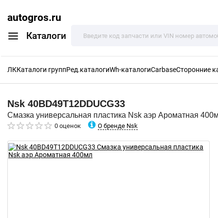
autogros.ru
Каталоги
ЛК
Каталоги групп
Ред.каталоги
Wh-каталоги
Carbase
Сторонние к
Nsk
40BD49T12DDUCG33
Смазка универсальная пластика Nsk аэр Ароматная 400
О бренде Nsk
0 оценок